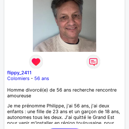
flippy_2411
Colomiers
-
56 ans
Homme divorcé(e) de 56 ans recherche rencontre
amoureuse
Je me prénomme Philippe, j'ai 56 ans, j'ai deux
enfants : une fille de 23 ans et un garçon de 18 ans,
autonomes tous les deux. J'ai quitté le Grand Est
pour venir m'installer en région toulousaine, pour
des raisons professionnelles et personnelle. Séparé,