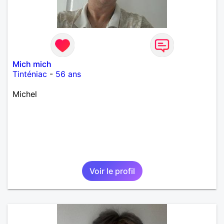
Mich mich
Tinténiac
-
56 ans
Michel
Voir le profil