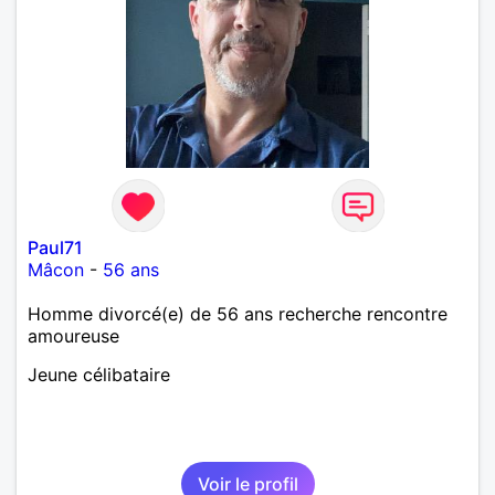
Paul71
Mâcon
-
56 ans
Homme divorcé(e) de 56 ans recherche rencontre
amoureuse
Jeune célibataire
Voir le profil