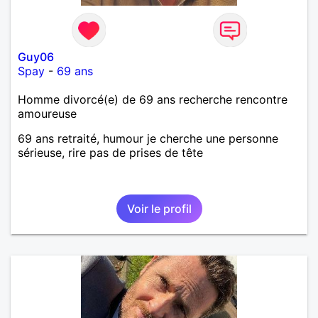
Guy06
Spay
-
69 ans
Homme divorcé(e) de 69 ans recherche rencontre
amoureuse
69 ans retraité, humour je cherche une personne
sérieuse, rire pas de prises de tête
Voir le profil