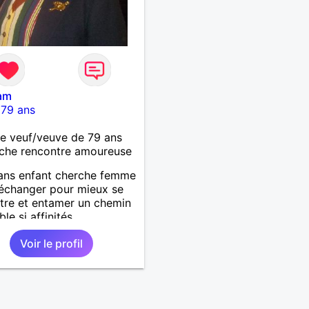
am
-
79 ans
 veuf/veuve de 79 ans
che rencontre amoureuse
ans enfant cherche femme
'échanger pour mieux se
tre et entamer un chemin
le si affinités.
Voir le profil