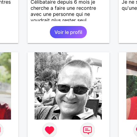
ntres
Célibataire depuis 6 mois je
Je ne 
cherche a faire une recontre
qu'une
avec une personne qui ne
voudrait plus rester seul ,
comme moi .
Voir le profil