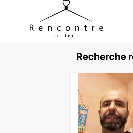
Recherche r