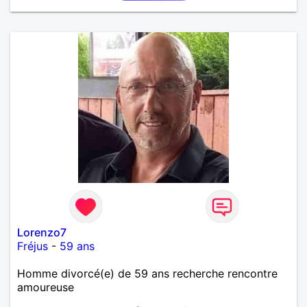
Lorenzo7
Fréjus
-
59 ans
Homme divorcé(e) de 59 ans recherche rencontre
amoureuse