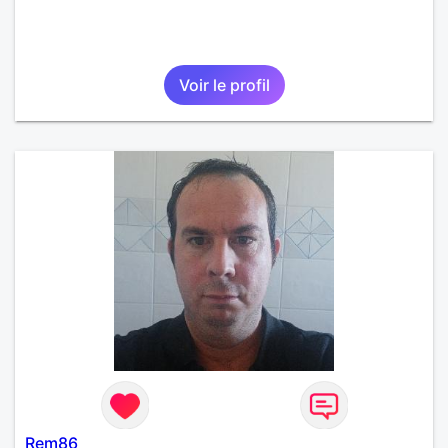
Voir le profil
Rem86