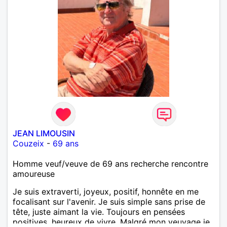
JEAN LIMOUSIN
Couzeix
-
69 ans
Homme veuf/veuve de 69 ans recherche rencontre
amoureuse
Je suis extraverti, joyeux, positif, honnête en me
focalisant sur l'avenir. Je suis simple sans prise de
tête, juste aimant la vie. Toujours en pensées
positives, heureux de vivre. Malgré mon veuvage je