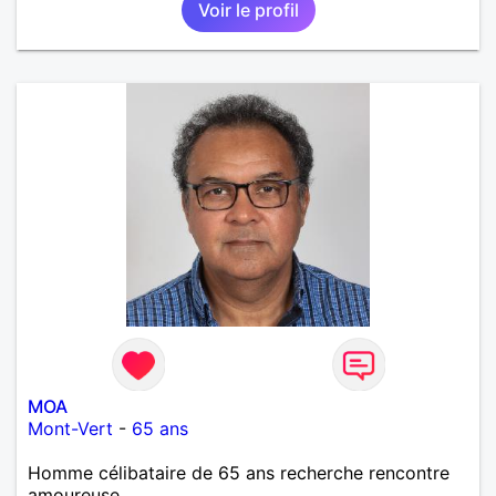
Voir le profil
dont je m’occupe en garde alternée. J’aime à peu
près tous les styles de musique. (Oui je suis pas
trop fan de Jul). Je fais du sport pour garder la
forme et plutôt agréable à regarder. (Enfin je le
pense en tout cas 😂)
MOA
Mont-Vert
-
65 ans
Homme célibataire de 65 ans recherche rencontre
amoureuse