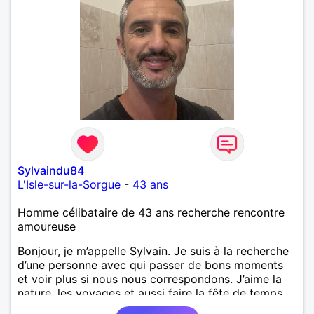
Sylvaindu84
L'Isle-sur-la-Sorgue
-
43 ans
Homme célibataire de 43 ans recherche rencontre
amoureuse
Bonjour, je m’appelle Sylvain. Je suis à la recherche
d’une personne avec qui passer de bons moments
et voir plus si nous nous correspondons. J’aime la
nature, les voyages et aussi faire la fête de temps
en temps ;-)Je suis papa d’un petit garçon de 7 ans