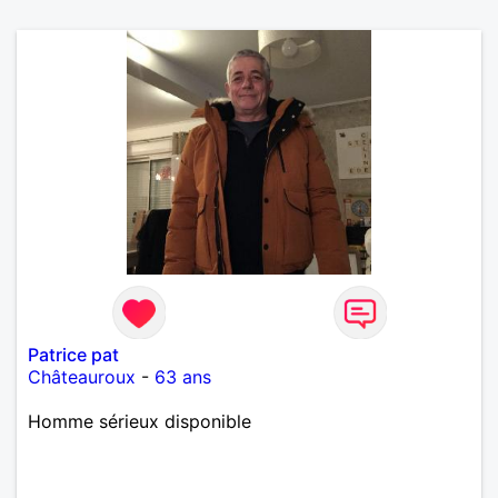
Patrice pat
Châteauroux
-
63 ans
Homme sérieux disponible