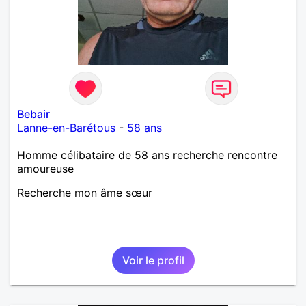
Bebair
Lanne-en-Barétous
-
58 ans
Homme célibataire de 58 ans recherche rencontre
amoureuse
Recherche mon âme sœur
Voir le profil