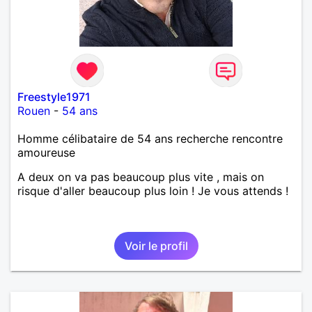
Freestyle1971
Rouen
-
54 ans
Homme célibataire de 54 ans recherche rencontre
amoureuse
A deux on va pas beaucoup plus vite , mais on
risque d'aller beaucoup plus loin ! Je vous attends !
Voir le profil