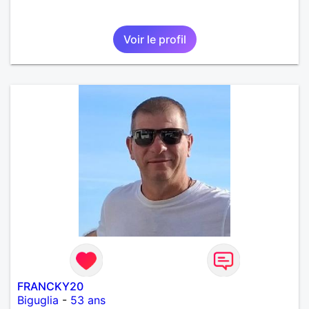
Voir le profil
FRANCKY20
Biguglia
-
53 ans