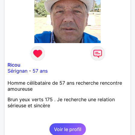
Ricou
Sérignan
-
57 ans
Homme célibataire de 57 ans recherche rencontre
amoureuse
Brun yeux verts 175 . Je recherche une relation
sérieuse et sincère
Voir le profil