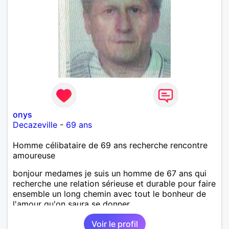
simplicité, nous pourrions faire connaissance autour
d'un café suivi d'une balade, sans précipitation et
laisser le temps faire le reste. Au plaisir de vous lire.
onys
Decazeville
-
69 ans
Homme célibataire de 69 ans recherche rencontre
amoureuse
bonjour medames je suis un homme de 67 ans qui
recherche une relation sérieuse et durable pour faire
ensemble un long chemin avec tout le bonheur de
l'amour qu'on saura se donner.
Voir le profil