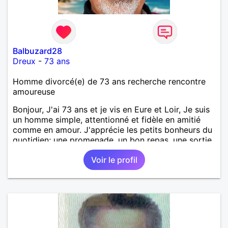
Balbuzard28
Dreux
-
73 ans
Homme divorcé(e) de 73 ans recherche rencontre
amoureuse
Bonjour, J'ai 73 ans et je vis en Eure et Loir, Je suis
un homme simple, attentionné et fidèle en amitié
comme en amour. J'apprécie les petits bonheurs du
quotidien; une promenade, un bon repas, une sortie,
une discision agréable ou un moment de détente à
Voir le profil
deux. Je souhaite rencontrer une femme douce,
honnête et bienveillante, avec qui partager des
moments de complicité, de rire et de confiance. Je
crois qu'une belle relation commence souvent par
une belle amitié et qu'il n'est jamais trop tard pour
écrire une nouvelle histoire. Si vous aimez les
échanges sincères, les valeurs de respect et de