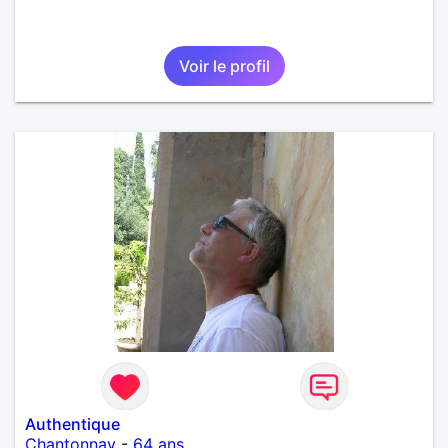
Voir le profil
Authentique
Chantonnay
-
64 ans