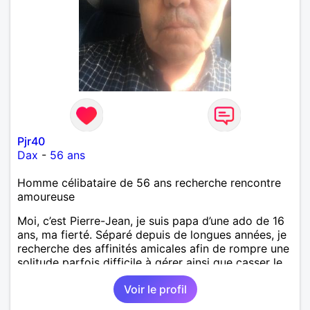
Pjr40
Dax
-
56 ans
Homme célibataire de 56 ans recherche rencontre
amoureuse
Moi, c’est Pierre-Jean, je suis papa d’une ado de 16
ans, ma fierté. Séparé depuis de longues années, je
recherche des affinités amicales afin de rompre une
solitude parfois difficile à gérer ainsi que casser le
vague à l’âme. L’amitié reste extrêmement
Voir le profil
importante à mes yeux mais peut se décliner en des
sentiments plus puissants. « Le temps fera son