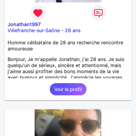
Jonathan1997
Villefranche-sur-Saône
-
28 ans
Homme célibataire de 28 ans recherche rencontre
amoureuse
Bonjour, Je m'appelle Jonathan, j'ai 28 ans. Je suis
quelqu'un de sérieux, sincère et attentionné, mais
j'aime aussi profiter des bons moments de la vie
avec humour et simplicité. J'apprécie les voyages,
les découvertes, les jeux vidéo et les moments de
Voir le profil
détente. Je suis à la recherche d'une personne
authentique avec qui partager de belles
expériences, construire une relation sérieuse basée
sur la confiance, le respect et la complicité. Si tu
apprécies les conversations sincères, les fous rires
et les personnes qui savent ce qu'elles veulent,
n'hésite pas à venir discuter. Au plaisir de faire
connaissance !