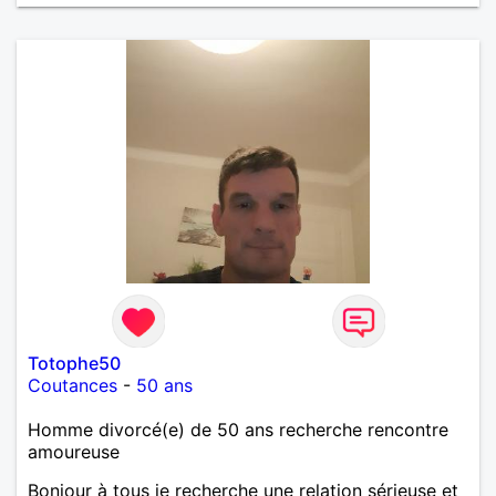
œuvre » disait Arthur Schopenhauer, philosophe
allemand que j’adore. J’aime discuter sans pour
autant être trop locace. Je suis bourré de qualités
avec très peu de défauts. Je suis altruiste,
bienveillant, empathique, attentionné, honnête,
respectueux, doux de caractère et compréhensif : je
laisse « glisser » beaucoup de choses. Mais ne vous
m’éprenez pas Mesdames, si une personne que
j’aime me trahit une fois, il n’y aura pas de seconde
chance et je l’effacerai à « vitam eternam ».
Néanmoins, je suis un tout petit peu maniaque ainsi
qu’impatient. J’essaye de faire des efforts. Rien de
bien dramatique ! Du moins je le pense……Je suis un
homme facile à vivre. À vous si vous le souhaitez,
d’apprendre à me connaître davantage. J’en serai
ravi….A très bientôt je l’espère.
Totophe50
Coutances
-
50 ans
Homme divorcé(e) de 50 ans recherche rencontre
amoureuse
Bonjour à tous je recherche une relation sérieuse et