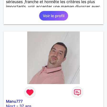
sérieuses ,franche et honnête les critères les plus
importants, voir accepter une maman divorcer avec
son enfant il n y a aucun problème. S' abstenir au
Voir le profil
personne non sérieuse merci. Recherche dans un
premier temps dialogue et apprendre à connaître la
personne puis dans un deuxième temps relation plus
sérieuse a voir une vie a deux. (2017 )Ma situation
professionnelle et agent de sécurité privée et
agents SIAP1. ET télésurveillance et vidéo
protection dans les casino supermarché. en CDI
Mes passions. Sont la robotique ,vtt ,Echeque
,astronomie . Service militaire belfort 35 régiment d
infanterie et engager sur 5 ans.de (1998 a 2003.)
Divers je fait en moyenne 6 km de marche par jour
a pieds. A la fin de mon travail a mon domicile. J 'ai
un rêve cet de construire une vie a deux en
harmonie. Si je pourrais lui décrocher la lune je le
ferais. A chaque fois que je vois un beau ciel étoilé
je rêve d' être avec quelqu'un.
Manu777
Niort
-
37 ans