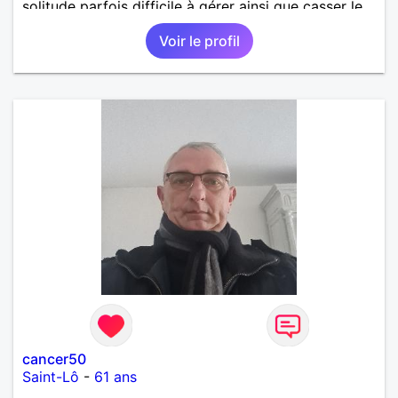
solitude parfois difficile à gérer ainsi que casser le
vague à l’âme. L’amitié reste extrêmement
Voir le profil
importante à mes yeux mais peut se décliner en des
sentiments plus puissants. « Le temps fera son
œuvre » disait Arthur Schopenhauer, philosophe
allemand que j’adore. J’aime discuter sans pour
autant être trop locace. Je suis bourré de qualités
avec très peu de défauts. Je suis altruiste,
bienveillant, empathique, attentionné, honnête,
respectueux, doux de caractère et compréhensif : je
laisse « glisser » beaucoup de choses. Mais ne vous
m’éprenez pas Mesdames, si une personne que
j’aime me trahit une fois, il n’y aura pas de seconde
chance et je l’effacerai à « vitam eternam ».
Néanmoins, je suis un tout petit peu maniaque ainsi
qu’impatient. J’essaye de faire des efforts. Rien de
bien dramatique ! Du moins je le pense……Je suis un
homme facile à vivre. À vous si vous le souhaitez,
d’apprendre à me connaître davantage. J’en serai
ravi….A très bientôt je l’espère.
cancer50
Saint-Lô
-
61 ans