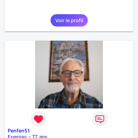
Voir le profil
Penfen51
Epernay
-
77 ans