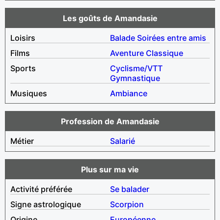
Les goûts de Amandasie
Loisirs
Balade
Soirées entre amis
Films
Aventure
Classique
Sports
Cyclisme/VTT
Gymnastique
Musiques
Ambiance
Profession de Amandasie
Métier
Salarié
Plus sur ma vie
Activité préférée
Se balader
Signe astrologique
Scorpion
Origine
Européenne