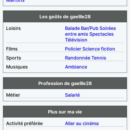
Les goûts de gaellle28
Loisirs
Balade
Bar/Pub
Soirées
entre amis
Spectacles
Télévision
Films
Policier
Science fiction
Sports
Randonnée
Tennis
Musiques
Ambiance
Profession de gaellle28
Métier
Salarié
Plus sur ma vie
Activité préférée
Aller au cinéma