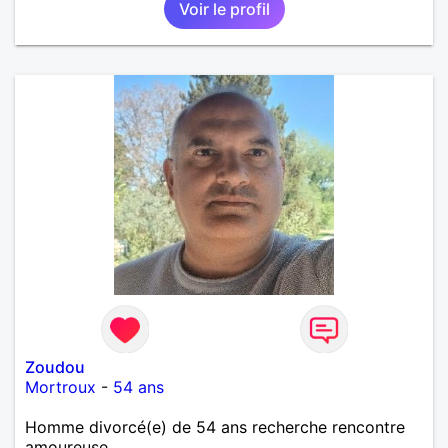
Voir le profil
Zoudou
Mortroux
-
54 ans
Homme divorcé(e) de 54 ans recherche rencontre
amoureuse