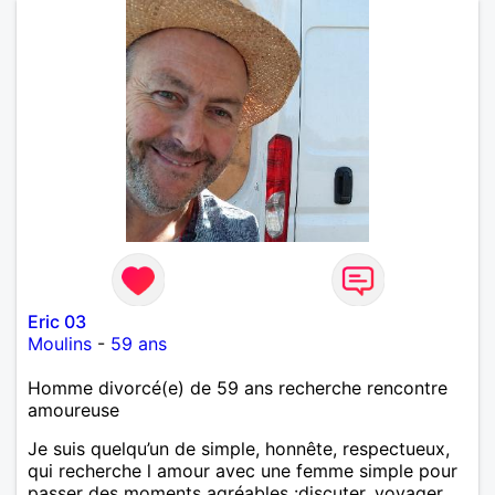
Eric 03
Moulins
-
59 ans
Homme divorcé(e) de 59 ans recherche rencontre
amoureuse
Je suis quelqu’un de simple, honnête, respectueux,
qui recherche l amour avec une femme simple pour
passer des moments agréables :discuter, voyager,