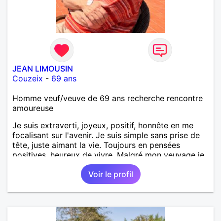
JEAN LIMOUSIN
Couzeix
-
69 ans
Homme veuf/veuve de 69 ans recherche rencontre
amoureuse
Je suis extraverti, joyeux, positif, honnête en me
focalisant sur l'avenir. Je suis simple sans prise de
tête, juste aimant la vie. Toujours en pensées
positives, heureux de vivre. Malgré mon veuvage je
me tourne vers l'avenir pour une deuxième vie
Voir le profil
intense, remplie de joie, de tendresse et pourquoi
pas par la suite d'amour. Déjà dans un premier
temps, se connaître, puis s'apprécier et ensuite
l'avenir nous le dira N'ayez pas peur du niveau
d'étude, je ne me prends pas la tête sur ce niveau.