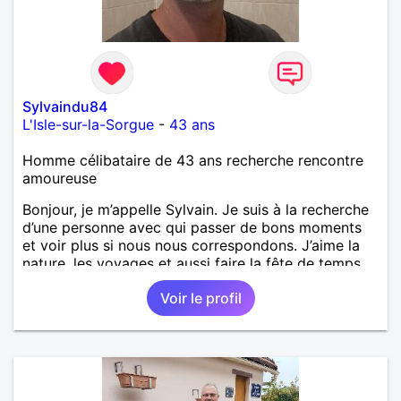
Sylvaindu84
L'Isle-sur-la-Sorgue
-
43 ans
Homme célibataire de 43 ans recherche rencontre
amoureuse
Bonjour, je m’appelle Sylvain. Je suis à la recherche
d’une personne avec qui passer de bons moments
et voir plus si nous nous correspondons. J’aime la
nature, les voyages et aussi faire la fête de temps
en temps ;-)Je suis papa d’un petit garçon de 7 ans
Voir le profil
dont je m’occupe en garde alternée. J’aime à peu
près tous les styles de musique. (Oui je suis pas
trop fan de Jul). Je fais du sport pour garder la
forme et plutôt agréable à regarder. (Enfin je le
pense en tout cas 😂)