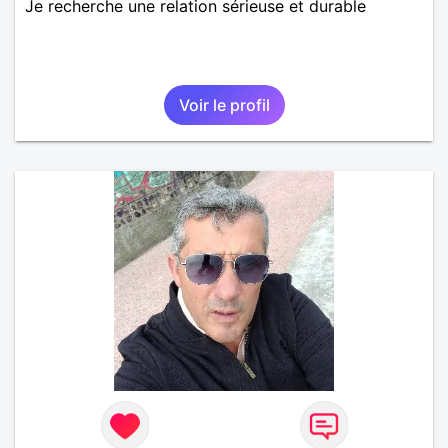
Je recherche une relation sérieuse et durable
Voir le profil