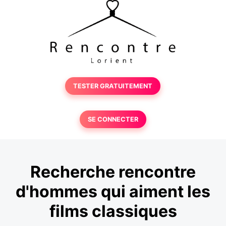
TESTER GRATUITEMENT
SE CONNECTER
Recherche rencontre
d'hommes qui aiment les
films classiques