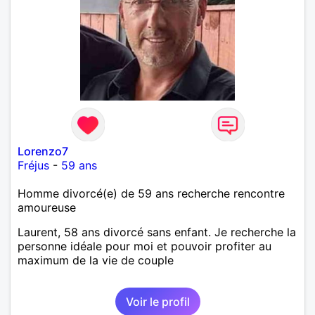
Lorenzo7
Fréjus
-
59 ans
Homme divorcé(e) de 59 ans recherche rencontre
amoureuse
Laurent, 58 ans divorcé sans enfant. Je recherche la
personne idéale pour moi et pouvoir profiter au
maximum de la vie de couple
Voir le profil