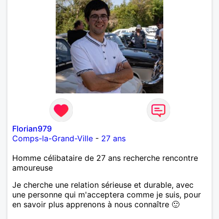
Mon meilleurs diplôme étant le CEP certificat
d'étude primaire. Avec ce diplôme on sait que je
sais lire, écrire et compter. En raison de mes
principes je ne corresponds pas avec les
demoiselles approchant les moins de 60 ans
Florian979
Comps-la-Grand-Ville
-
27 ans
Homme célibataire de 27 ans recherche rencontre
amoureuse
Je cherche une relation sérieuse et durable, avec
une personne qui m'acceptera comme je suis, pour
en savoir plus apprenons à nous connaître 🙂