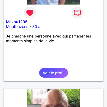
Maxou1295
Montbazens
-
30 ans
Je cherche une personne avec qui partager les
moments simples de la vie
Voir le profil