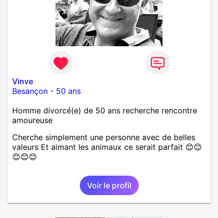
Vinve
Besançon
-
50 ans
Homme divorcé(e) de 50 ans recherche rencontre
amoureuse
Cherche simplement une personne avec de belles
valeurs Et aimant les animaux ce serait parfait 😊😊
😊😊😊
Voir le profil