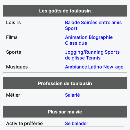
Les goûts de toulousin
Loisirs
Balade
Soirées entre amis
Sport
Films
Animation
Biographie
Classique
Sports
Jogging/Running
Sports
de glisse
Tennis
Musiques
Ambiance
Latino
New-age
Profession de toulousin
Métier
Salarié
Plus sur ma vie
Activité préférée
Se balader