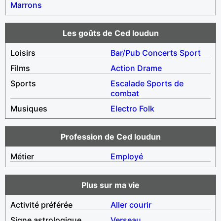
Marrons
Les goûts de Ced loudun
Loisirs
Bar/Pub
Concerts
Sport
Films
Action
Drame
Sports
Escalade
Sports de
combat
Musiques
Electro
Folk
Profession de Ced loudun
Métier
Employé
Plus sur ma vie
Activité préférée
Aller courir
Signe astrologique
Verseau