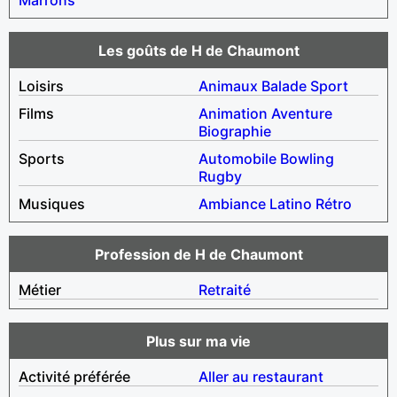
Les goûts de H de Chaumont
Loisirs
Animaux
Balade
Sport
Films
Animation
Aventure
Biographie
Sports
Automobile
Bowling
Rugby
Musiques
Ambiance
Latino
Rétro
Profession de H de Chaumont
Métier
Retraité
Plus sur ma vie
Activité préférée
Aller au restaurant