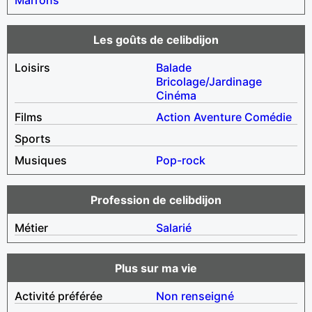
Les goûts de celibdijon
Loisirs
Balade
Bricolage/Jardinage
Cinéma
Films
Action
Aventure
Comédie
Sports
Musiques
Pop-rock
Profession de celibdijon
Métier
Salarié
Plus sur ma vie
Activité préférée
Non renseigné