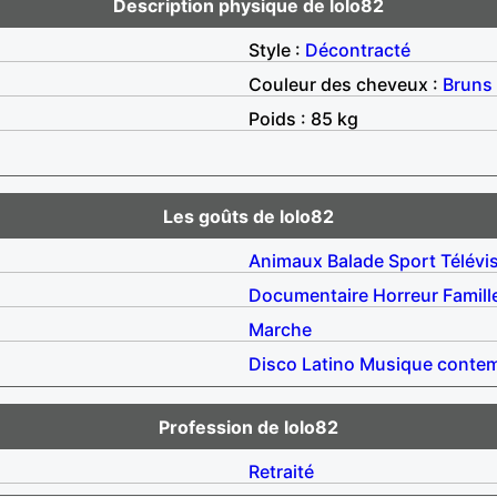
Description physique de lolo82
Style :
Décontracté
Couleur des cheveux :
Bruns
Poids : 85 kg
Les goûts de lolo82
Animaux
Balade
Sport
Télévi
Documentaire
Horreur
Famill
Marche
Disco
Latino
Musique contem
Profession de lolo82
Retraité