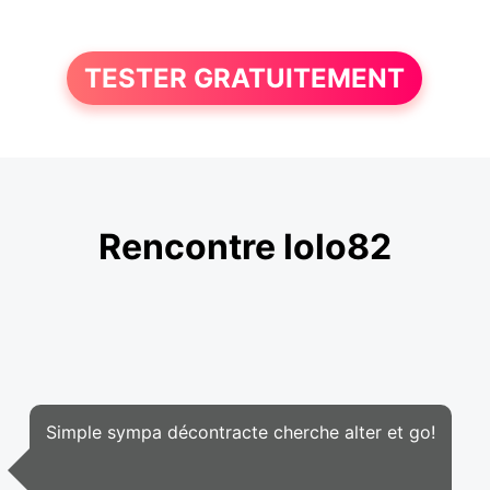
TESTER GRATUITEMENT
Rencontre lolo82
Simple sympa décontracte cherche alter et go!